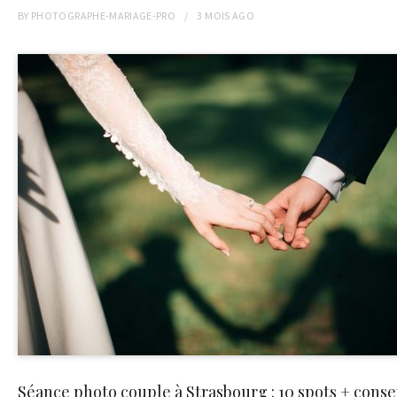
BY
PHOTOGRAPHE-MARIAGE-PRO
3 MOIS
AGO
Séance photo couple à Strasbourg : 10 spots + conse