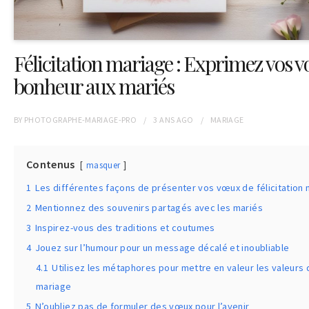
Félicitation mariage : Exprimez vos 
bonheur aux mariés
BY
PHOTOGRAPHE-MARIAGE-PRO
3 ANS
AGO
MARIAGE
Contenus
masquer
1
Les différentes façons de présenter vos vœux de félicitation
2
Mentionnez des souvenirs partagés avec les mariés
3
Inspirez-vous des traditions et coutumes
4
Jouez sur l’humour pour un message décalé et inoubliable
4.1
Utilisez les métaphores pour mettre en valeur les valeurs 
mariage
5
N’oubliez pas de formuler des vœux pour l’avenir