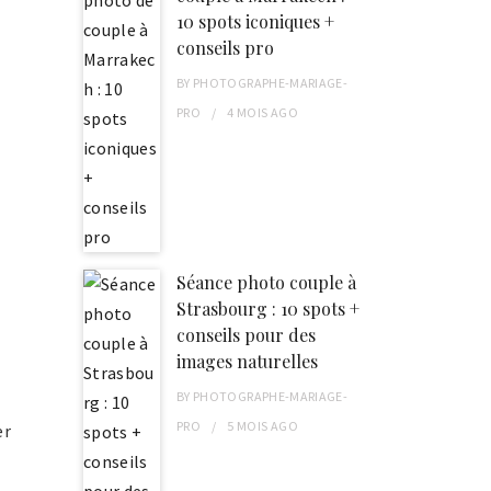
10 spots iconiques +
conseils pro
BY
PHOTOGRAPHE-MARIAGE-
PRO
4 MOIS
AGO
Séance photo couple à
Strasbourg : 10 spots +
conseils pour des
images naturelles
BY
PHOTOGRAPHE-MARIAGE-
PRO
5 MOIS
AGO
er