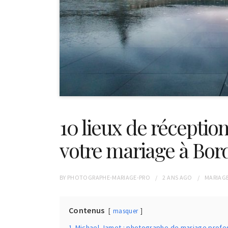
10 lieux de réceptio
votre mariage à Bo
BY
PHOTOGRAPHE-MARIAGE-PRO
2 ANS
AGO
MARIAG
Contenus
masquer
1
Michael Jamet : photographe de mariage profe