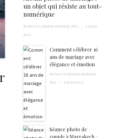
un objet qui résiste au tout-
numérique
BY
PHOTOGRAPHE-MARIAGE-PRO
3 MOIS
AGO
Comment célébrer 16
ans de mariage avec
élégance et émotion
r
BY
PHOTOGRAPHE-MARIAGE-
PRO
3 MOIS
AGO
Séance photo de
couple à Marrakech :