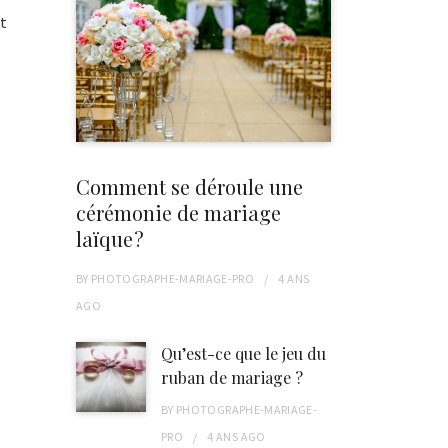
st
Comment se déroule une
cérémonie de mariage
laïque ?
BY
PHOTOGRAPHE-MARIAGE-PRO
4 ANS
r
AGO
Qu’est-ce que le jeu du
ruban de mariage ?
BY
PHOTOGRAPHE-MARIAGE-
PRO
4 ANS
AGO