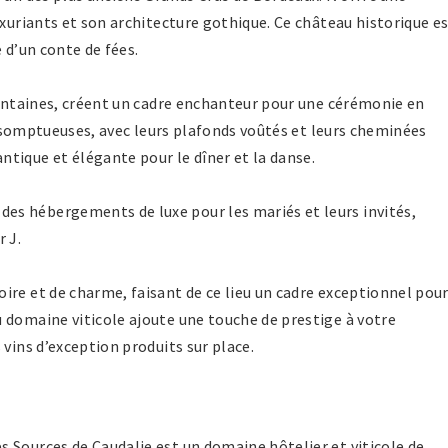
uxuriants et son architecture gothique. Ce château historique e
 d’un conte de fées.
 fontaines, créent un cadre enchanteur pour une cérémonie en
on somptueuses, avec leurs plafonds voûtés et leurs cheminées
que et élégante pour le dîner et la danse.
s hébergements de luxe pour les mariés et leurs invités,
 J.
ire et de charme, faisant de ce lieu un cadre exceptionnel pou
 domaine viticole ajoute une touche de prestige à votre
 vins d’exception produits sur place.
 Sources de Caudalie est un domaine hôtelier et viticole de