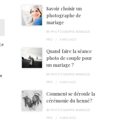
Savoir choisir un
photographe de
mariage
BY
PHOTOGRAPHE-MARIAGE-
PRO
4 ANS
AGO
ce
Quand faire la séance
photo de couple pour
un mariage ?
BY
PHOTOGRAPHE-MARIAGE-
de
PRO
4 ANS
AGO
Comment se déroule la
cérémonie du henné ?
BY
PHOTOGRAPHE-MARIAGE-
PRO
4 ANS
AGO