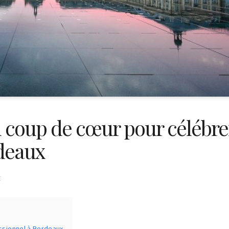
n coup de cœur pour célébre
rdeaux
E
ssionnel à Bordeaux